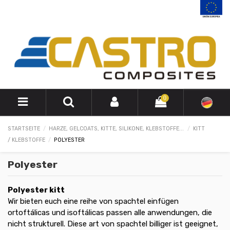
0
STARTSEITE
HARZE, GELCOATS, KITTE, SILIKONE, KLEBSTOFFE...
KITT
/ KLEBSTOFFE
POLYESTER
Polyester
Polyester kitt
Wir bieten euch eine reihe von spachtel einfügen
ortoftálicas und isoftálicas passen alle anwendungen, die
nicht strukturell. Diese art von spachtel billiger ist geeignet,