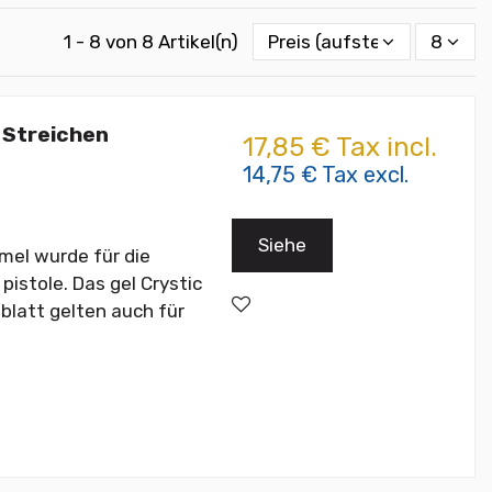
1 - 8 von 8 Artikel(n)
Preis (aufsteigend)
8
 Streichen
17,85 € Tax incl.
14,75 € Tax excl.
Siehe
rmel wurde für die
pistole. Das gel Crystic
blatt gelten auch für