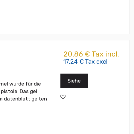
20,86 € Tax incl.
17,24 € Tax excl.
Siehe
rmel wurde für die
pistole. Das gel
em datenblatt gelten