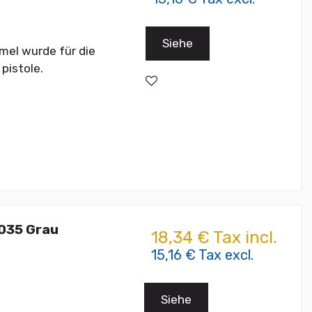
Siehe
rmel wurde für die
pistole.
7035 Grau
18,34 € Tax incl.
15,16 € Tax excl.
Siehe