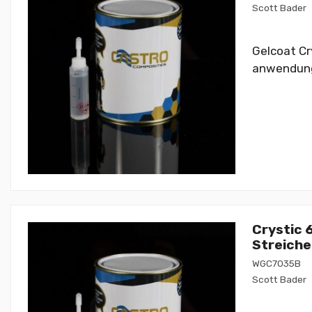
Scott Bader
Gelcoat Cr
anwendung m
Crystic 
Streich
WGC7035B
Scott Bader