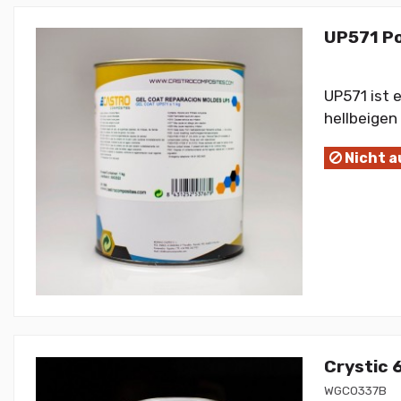
UP571 Po
UP571 ist 
hellbeigen
Nicht a
Crystic 
WGC0337B