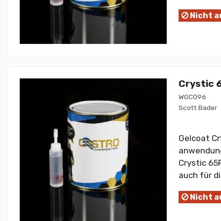
Nicht a
Crystic 
WGC096
Scott Bader
Gelcoat Cr
anwendung m
Crystic 65
auch für d
Nicht a