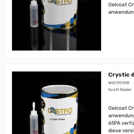
Gelcoat Cr
anwendung m
Crystic 
WGC9010B
Scott Bader
Gelcoat Cr
anwendung m
65PA verfü
diese vers