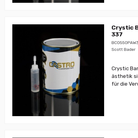
Crystic 
337
BC0550PAW3
Scott Bader
Crystic Ba
ästhetik s
für die Ve