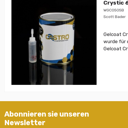
Crystic 
WGC0505B
Scott Bader
Gelcoat Cr
wurde für d
Gelcoat Cr
Abonnieren sie unseren
Newsletter