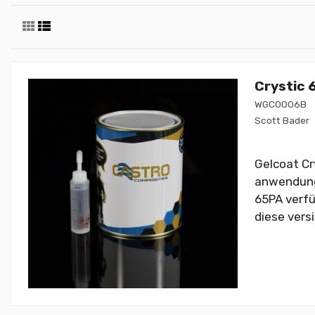
Crystic 
WGC0006B
Scott Bader
Gelcoat Cr
anwendung m
65PA verfü
diese vers