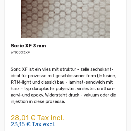
Soric XF 3 mm
WNC003XF
Soric XF ist ein vlies mit struktur - zelle sechskant-
ideal für prozesse mit geschlossener form (Infusion,
RTM-light und classic) bau - laminat-sandwich mit
harz - typ duroplaste: polyester, vinilester, urethan-
acryl-und epoxy. Widersteht druck - vakuum oder die
injektion in diese prozesse.
28,01 € Tax incl.
23,15 € Tax excl.