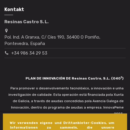
Kontakt
Resinas Castro S. L.
Pol. Ind. A Granxa, C/ Cíes 190, 36400 O Porriño,
Pontevedra, España
+34 986 34 29 53
1
PLAN DE INNOVACIÓN DE Resinas Castro, S.L. (040
)
Para promover o desenvolvemento tecnolóxico, a innovación e unha
investigación de calidade. Esta operación está financiada pola Xunta
de Galicia, a través de axudas concedidas pola Axencia Galega de
Innovación, dentro do programa de axudas a empresa. InnovaPeme
2023.
Wir verwenden eigene und Drittanbieter-Cookies, um
Informationen zu sammeln, die unsere