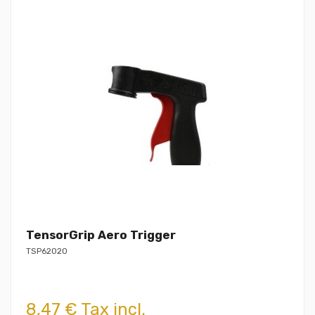
TensorGrip Aero Trigger
TSP62020
8,47 € Tax incl.