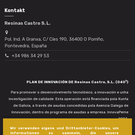
Kontakt
Resinas Castro S. L.
Pol. Ind. A Granxa, C/ Cíes 190, 36400 O Porriño,
Pontevedra, España
+34 986 34 29 53
1
PLAN DE INNOVACIÓN DE Resinas Castro, S.L. (040
)
Para promover o desenvolvemento tecnolóxico, a innovación e unha
investigación de calidade. Esta operación está financiada pola Xunta
de Galicia, a través de axudas concedidas pola Axencia Galega de
Innovación, dentro do programa de axudas a empresa. InnovaPeme
2023.
Wir verwenden eigene und Drittanbieter-Cookies, um
Informationen zu sammeln, die unsere