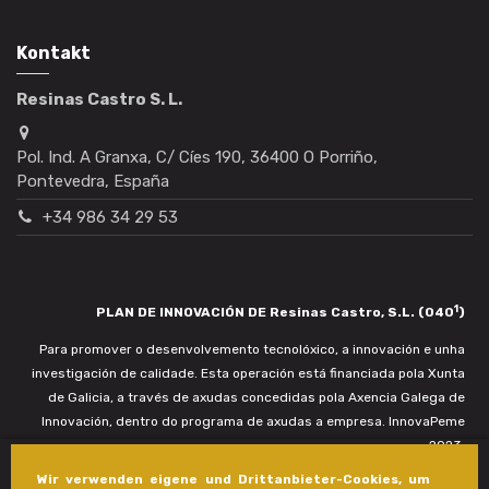
Kontakt
Resinas Castro S. L.
Pol. Ind. A Granxa, C/ Cíes 190, 36400 O Porriño,
Pontevedra, España
+34 986 34 29 53
1
PLAN DE INNOVACIÓN DE Resinas Castro, S.L. (040
)
Para promover o desenvolvemento tecnolóxico, a innovación e unha
investigación de calidade. Esta operación está financiada pola Xunta
de Galicia, a través de axudas concedidas pola Axencia Galega de
Innovación, dentro do programa de axudas a empresa. InnovaPeme
2023.
Wir verwenden eigene und Drittanbieter-Cookies, um