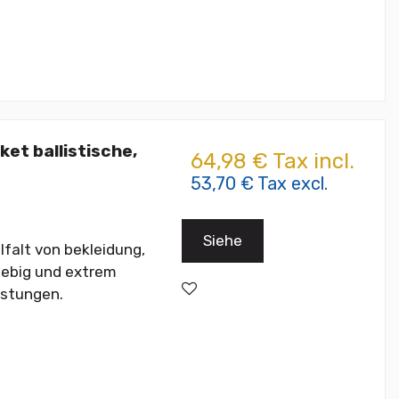
t ballistische,
64,98 € Tax incl.
53,70 € Tax excl.
Siehe
lfalt von bekleidung,
glebig und extrem
üstungen.