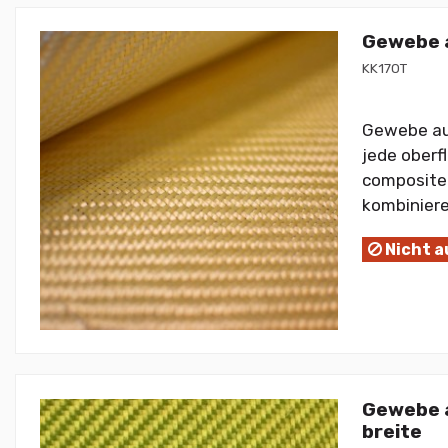
Gewebe a
KK170T
Gewebe aus
jede oberf
composite 
kombiniere
Nicht a
Gewebe a
breite