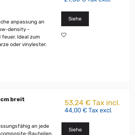
Siehe
fache anpassung an
ow-density -
 feuer. Ideal zum
ze oder vinylester.
 cm breit
53,24 € Tax incl.
44,00 € Tax excl.
assungsfähig an jede
Siehe
-composite-Bauteilen.