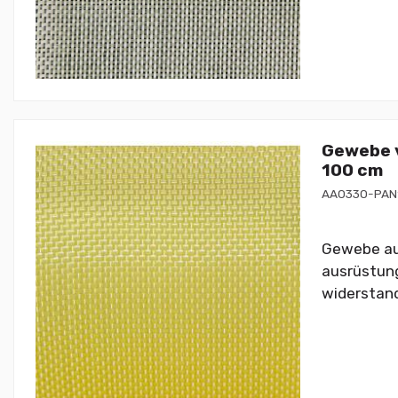
Gewebe v
100 cm
AA0330-PAN
Gewebe aus
ausrüstung
widerstand