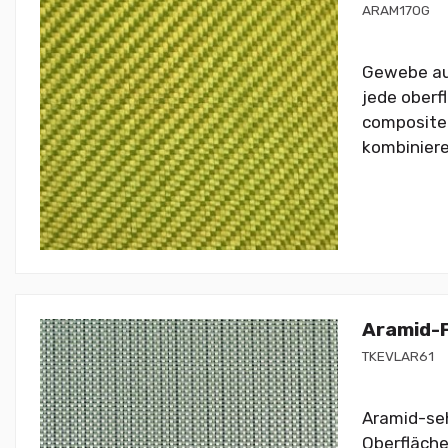
ARAM170G
Gewebe aus
jede oberf
composite 
kombiniere
Aramid-F
TKEVLAR61
Aramid-seh
Oberfläche