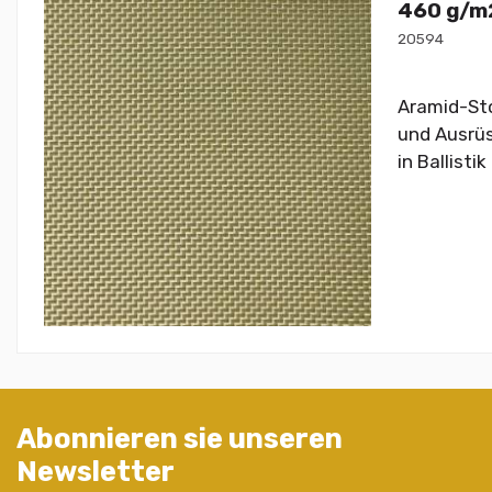
460 g/m2
20594
Aramid-Sto
und Ausrüs
in Ballisti
Abonnieren sie unseren
Newsletter