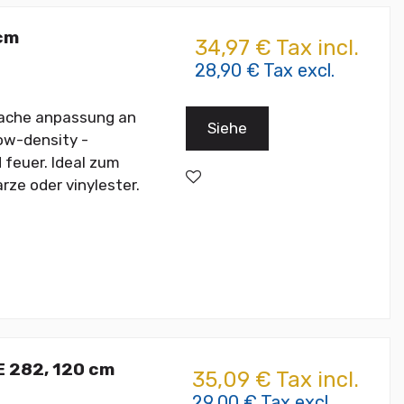
 cm
34,97 € Tax incl.
28,90 € Tax excl.
nfache anpassung an
Siehe
ow-density -
 feuer. Ideal zum
ze oder vinylester.
E 282, 120 cm
35,09 € Tax incl.
29,00 € Tax excl.