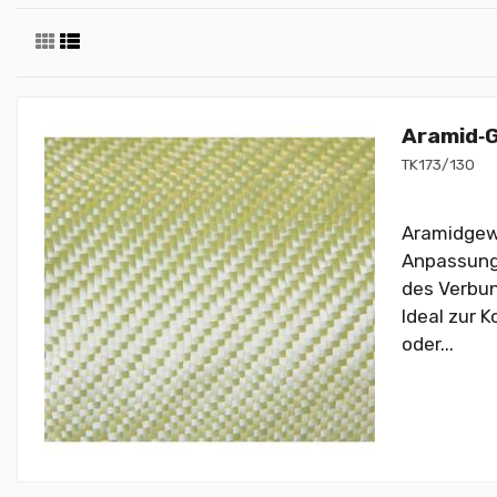
Aramid‑G
TK173/130
Aramidgewe
Anpassungs
des Verbun
Ideal zur 
oder...