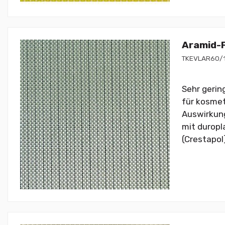
Aramid-F
TKEVLAR60/
Sehr gerin
für kosmet
Auswirkung
mit duropl
(Crestapol)