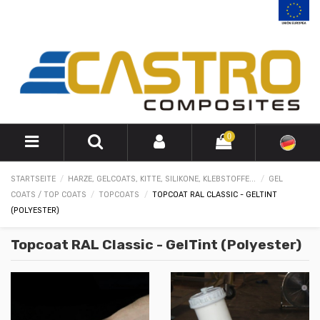
0
STARTSEITE
HARZE, GELCOATS, KITTE, SILIKONE, KLEBSTOFFE...
GEL
COATS / TOP COATS
TOPCOATS
TOPCOAT RAL CLASSIC - GELTINT
(POLYESTER)
Topcoat RAL Classic - GelTint (Polyester)