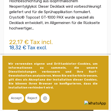
Hochbeschichtung aus isophthalischem
Neopentylglykol. Dieser Decklack wird vorbeschleunigt
geliefert und für die Sprühapplikation formuliert.
Crystic® Topcoat GT-1000 PAX wurde speziell als
Decklack entwickelt, im Allgemeinen für die Rückseite
hochwertiger...
22,17 € Tax incl.
18,32 € Tax excl.
Siehe
Wir verwenden eigene und Drittanbieter-Cookies, um
Informationen zu sammeln, die unsere
Dienstleistungen verbessern und Ihre Surf-
Gewohnheiten analysieren. Wenn Sie weiterhin browsen,
gilt dies als Akzeptanz der Installation dieser Cookies.
Sie können Ihren Browser so konfigurieren, dass die
Installation verhindert wird.
Accept
Reject