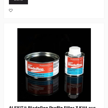
ALEXIT® BladeRep Profile Filler 3 Kitt aus