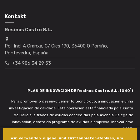
Kontakt
Resinas Castro S. L.
Pol. Ind. A Granxa, C/ Cíes 190, 36400 O Porriño,
Pontevedra, España
+34 986 34 29 53
1
PLAN DE INNOVACIÓN DE Resinas Castro, S.L. (040
)
Para promover o desenvolvemento tecnolóxico, a innovación e unha
investigación de calidade. Esta operación está financiada pola Xunta
de Galicia, a través de axudas concedidas pola Axencia Galega de
Innovación, dentro do programa de axudas a empresa. InnovaPeme
2023.
Wir verwenden eigene und Drittanbieter-Cookies, um