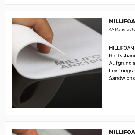
MILLIFO
4A Manufactu
MILLIFOAM®
Hartschaum
Aufgrund s
Leistungs-
Sandwichs
MILLIFO