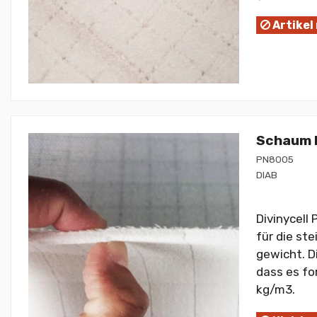
Artikel
Schaum P
PN8005
DIAB
Divinycell
für die st
gewicht. D
dass es fo
kg/m3.