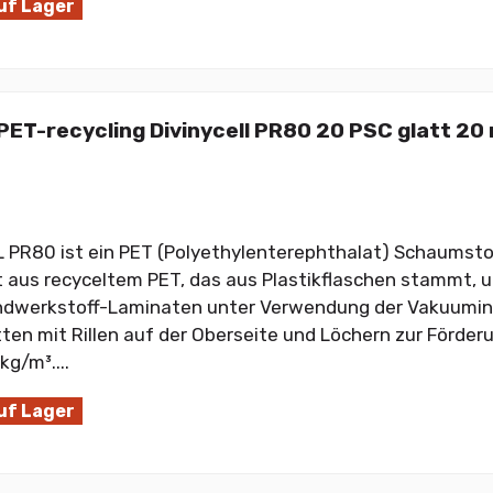
uf Lager
ET-recycling Divinycell PR80 20 PSC glatt 20
 PR80 ist ein PET (Polyethylenterephthalat) Schaumstof
t aus recyceltem PET, das aus Plastikflaschen stammt, u
ndwerkstoff-Laminaten unter Verwendung der Vakuumin
tten mit Rillen auf der Oberseite und Löchern zur Förder
kg/m³....
uf Lager