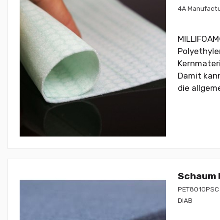
4A Manufactu
MILLIFOAM®
Polyethyle
Kernmateri
Damit kann
die allgeme
Schaum P
PET8010PSC
DIAB