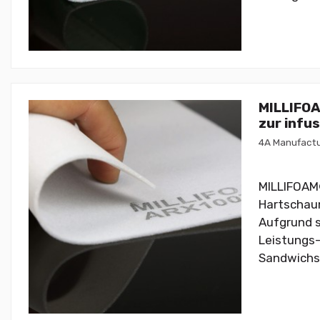
MILLIFO
zur infu
4A Manufactu
MILLIFOAM®
Hartschaum
Aufgrund s
Leistungs-
Sandwichs