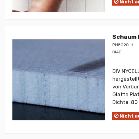
Nicht a
Schaum P
PN8020-1
DIAB
DIVINYCELL
hergestell
von Verbu
Glatte Pla
Dichte: 80 
Nicht a