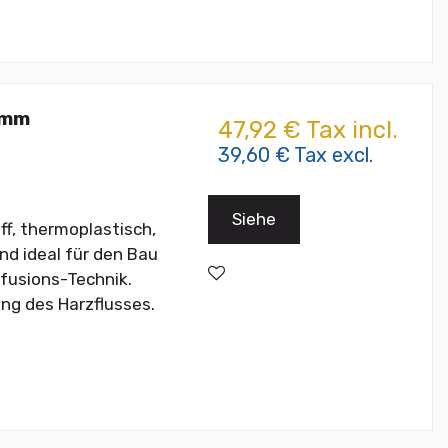
 mm
47,92 € Tax incl.
39,60 € Tax excl.
Siehe
f, thermoplastisch,
nd ideal für den Bau
fusions-Technik.
ung des Harzflusses.