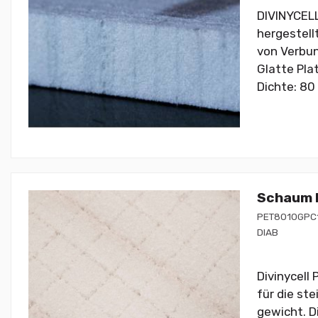
DIVINYCELL
hergestell
von Verbu
Glatte Pla
Dichte: 80 
Schaum P
PET8010GPC
DIAB
Divinycell
für die st
gewicht. D