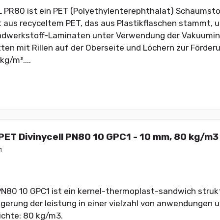
 PR80 ist ein PET (Polyethylenterephthalat) Schaumstof
t aus recyceltem PET, das aus Plastikflaschen stammt, u
ndwerkstoff-Laminaten unter Verwendung der Vakuumin
tten mit Rillen auf der Oberseite und Löchern zur Förder
kg/m³....
ET Divinycell PN80 10 GPC1 - 10 mm, 80 kg/m3
1
 PN80 10 GPC1 ist ein kernel-thermoplast-sandwich strukt
eigerung der leistung in einer vielzahl von anwendungen u
ichte: 80 kg/m3.