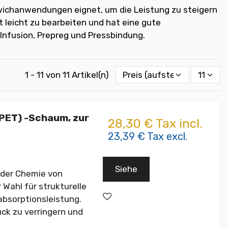
ndwichanwendungen eignet, um die Leistung zu steigern
t leicht zu bearbeiten und hat eine gute
 Infusion, Prepreg und Pressbindung.
1 - 11 von 11 Artikel(n)
Preis (aufsteigend)
11
PET) -Schaum, zur
28,30 € Tax incl.
23,39 € Tax excl.
Siehe
 der Chemie von
 Wahl für strukturelle
absorptionsleistung.
ck zu verringern und