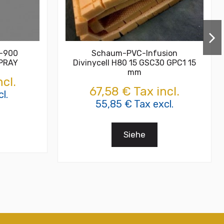
T-900
Schaum-PVC-Infusion
SPRAY
Divinycell H80 15 GSC30 GPC1 15
mm
cl.
67,58 € Tax incl.
l.
55,85 € Tax excl.
Siehe