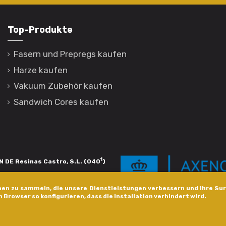
Top-Produkte
Fasern und Prepregs kaufen
Harze kaufen
Vakuum Zubehör kaufen
Sandwich Cores kaufen
1
 DE Resinas Castro, S.L. (040
)
igación de calidade. Esta operación
en zu sammeln, die unsere Dienstleistungen verbessern und Ihre Sur
s pola Axencia Galega de Innovación,
n Browser so konfigurieren, dass die Installation verhindert wird.
xudas a empresa. InnovaPeme 2023.