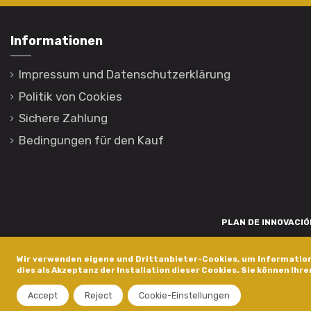
Informationen
Impressum und Datenschutzerklärung
Politik von Cookies
Sichere Zahlung
Bedingungen für den Kauf
PLAN DE INNOVACIÓN
Para promover o desenvolvemento tecnolóxico, a innovación e unha invest
Wir verwenden eigene und Drittanbieter-Cookies, um Information
está financiada pola Xunta de Galicia, a través de axudas concedida
dies als Akzeptanz der Installation dieser Cookies. Sie können Ihre
dentro do programa de a
Accept
Reject
Cookie-Einstellungen