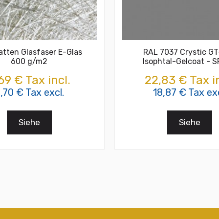
tten Glasfaser E-Glas
RAL 7037 Crystic G
600 g/m2
Isophtal-Gelcoat - 
69 € Tax incl.
22,83 € Tax in
,70 € Tax excl.
18,87 € Tax exc
Siehe
Siehe