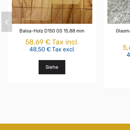
Balsa-Holz D150 GS 15,88 mm
Glasma
58,69 € Tax incl.
5,
48,50 € Tax excl.
4
Siehe