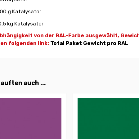
100 g Katalysator
0,5 kg Katalysator
 Abhängigkeit von der RAL-Farbe ausgewählt, Gewic
den folgenden link:
Total Paket Gewicht pro RAL
auften auch ...