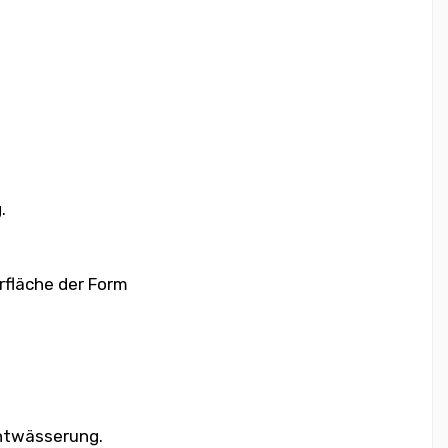
.
rfläche der Form
Entwässerung.