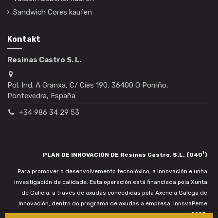
Sandwich Cores kaufen
Kontakt
Resinas Castro S. L.
Pol. Ind. A Granxa, C/ Cíes 190, 36400 O Porriño,
Pontevedra, España
+34 986 34 29 53
1
PLAN DE INNOVACIÓN DE Resinas Castro, S.L. (040
)
Para promover o desenvolvemento tecnolóxico, a innovación e unha
investigación de calidade. Esta operación está financiada pola Xunta
de Galicia, a través de axudas concedidas pola Axencia Galega de
Innovación, dentro do programa de axudas a empresa. InnovaPeme
2023.