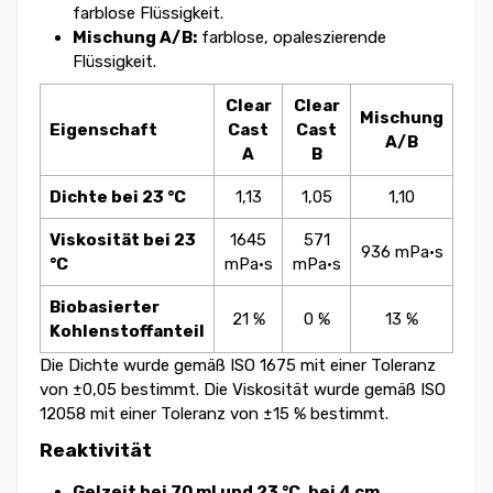
farblose Flüssigkeit.
Mischung A/B:
farblose, opaleszierende
Flüssigkeit.
Clear
Clear
Mischung
Eigenschaft
Cast
Cast
A/B
A
B
Dichte bei 23 °C
1,13
1,05
1,10
Viskosität bei 23
1645
571
936 mPa·s
°C
mPa·s
mPa·s
Biobasierter
21 %
0 %
13 %
Kohlenstoffanteil
Die Dichte wurde gemäß ISO 1675 mit einer Toleranz
von ±0,05 bestimmt. Die Viskosität wurde gemäß ISO
12058 mit einer Toleranz von ±15 % bestimmt.
Reaktivität
Gelzeit bei 70 ml und 23 °C, bei 4 cm