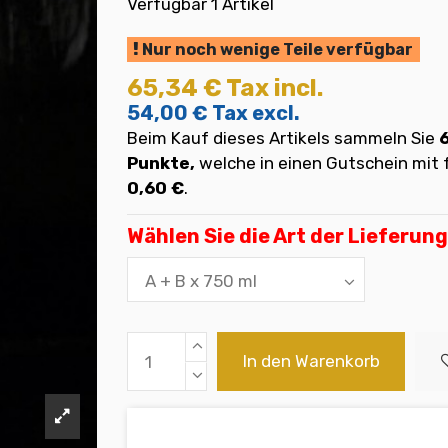
Verfügbar
1 Artikel
Nur noch wenige Teile verfügbar
65,34 €
Tax incl.
54,00 €
Tax excl.
Beim Kauf dieses Artikels sammeln Sie
Punkte,
welche in einen Gutschein mi
0,60 €
.
Wählen Sie die Art der Lieferung
In den Warenkorb