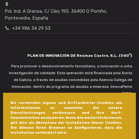
Pol. Ind. A Granxa, C/ Cíes 190, 36400 O Porriño,
Pontevedra, España
+34 986 34 29 53
1
PLAN DE INNOVACIÓN DE Resinas Castro, S.L. (040
)
Para promover o desenvolvemento tecnolóxico, a innovación e unha
investigación de calidade. Esta operación está financiada pola Xunta
de Galicia, a través de axudas concedidas pola Axencia Galega de
Innovación, dentro do programa de axudas a empresa. InnovaPeme
2023.
Wir verwenden eigene und Drittanbieter-Cookies, um
Informationen zu sammeln, die unsere
Dienstleistungen verbessern und Ihre Surf-
Gewohnheiten analysieren. Wenn Sie weiterhin browsen,
gilt dies als Akzeptanz der Installation dieser Cookies.
Sie können Ihren Browser so konfigurieren, dass die
Installation verhindert wird.