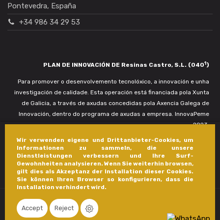
Pontevedra, España
+34 986 34 29 53
1
PLAN DE INNOVACIÓN DE Resinas Castro, S.L. (040
)
Para promover o desenvolvemento tecnolóxico, a innovación e unha
investigación de calidade. Esta operación está financiada pola Xunta
de Galicia, a través de axudas concedidas pola Axencia Galega de
Innovación, dentro do programa de axudas a empresa. InnovaPeme
2023.
Wir verwenden eigene und Drittanbieter-Cookies, um
Informationen zu sammeln, die unsere
Dienstleistungen verbessern und Ihre Surf-
Gewohnheiten analysieren. Wenn Sie weiterhin browsen,
gilt dies als Akzeptanz der Installation dieser Cookies.
Sie können Ihren Browser so konfigurieren, dass die
Installation verhindert wird.
Accept
Reject