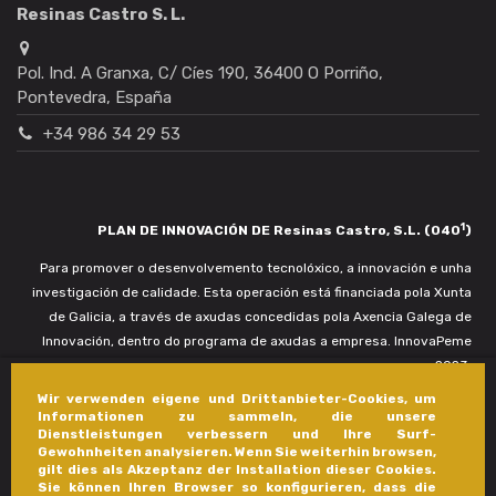
Resinas Castro S. L.
Pol. Ind. A Granxa, C/ Cíes 190, 36400 O Porriño,
Pontevedra, España
+34 986 34 29 53
1
PLAN DE INNOVACIÓN DE Resinas Castro, S.L. (040
)
Para promover o desenvolvemento tecnolóxico, a innovación e unha
investigación de calidade. Esta operación está financiada pola Xunta
de Galicia, a través de axudas concedidas pola Axencia Galega de
Innovación, dentro do programa de axudas a empresa. InnovaPeme
2023.
Wir verwenden eigene und Drittanbieter-Cookies, um
Informationen zu sammeln, die unsere
Dienstleistungen verbessern und Ihre Surf-
Gewohnheiten analysieren. Wenn Sie weiterhin browsen,
gilt dies als Akzeptanz der Installation dieser Cookies.
Sie können Ihren Browser so konfigurieren, dass die