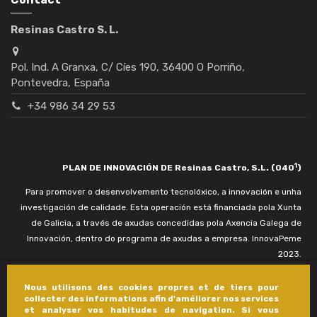
Resinas Castro S. L.
Pol. Ind. A Granxa, C/ Cíes 190, 36400 O Porriño,
Pontevedra, España
+34 986 34 29 53
1
PLAN DE INNOVACIÓN DE Resinas Castro, S.L. (040
)
Para promover o desenvolvemento tecnolóxico, a innovación e unha
investigación de calidade. Esta operación está financiada pola Xunta
de Galicia, a través de axudas concedidas pola Axencia Galega de
Innovación, dentro do programa de axudas a empresa. InnovaPeme
2023.
Nous utilisons des cookies propres et de tiers pour
collecter des informations afin d'améliorer nos services
et analyser vos habitudes de navigation. Si vous