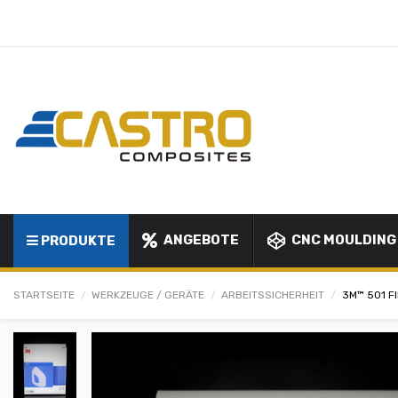
ANGEBOTE
CNC MOULDING
PRODUKTE
STARTSEITE
WERKZEUGE / GERÄTE
ARBEITSSICHERHEIT
3M™ 501 F