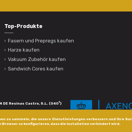
Top-Produkte
Fasern und Prepregs kaufen
Harze kaufen
Vakuum Zubehör kaufen
Sandwich Cores kaufen
1
 DE Resinas Castro, S.L. (040
)
igación de calidade. Esta operación
en zu sammeln, die unsere Dienstleistungen verbessern und Ihre Sur
s pola Axencia Galega de Innovación,
n Browser so konfigurieren, dass die Installation verhindert wird.
xudas a empresa. InnovaPeme 2023.