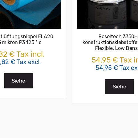
ntlüftungsnippel ELA20
Resoltech 3350
 mikron P3 125 ° c
konstruktionsklebstoffe
Flexible, Low Dens
82 € Tax incl.
54,95 € Tax in
,82 € Tax excl.
54,95 € Tax exc
Siehe
Siehe