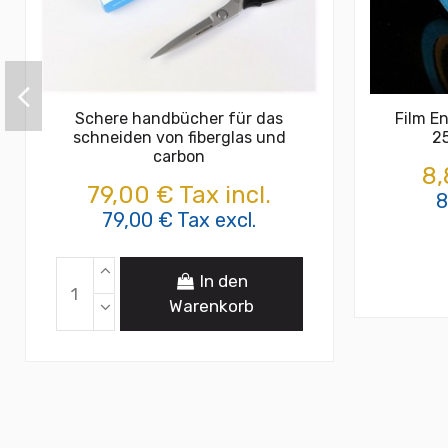
Schere handbücher für das
Film E
schneiden von fiberglas und
25
carbon
8,
79,00 € Tax incl.
8
79,00 € Tax excl.
In den
Warenkorb