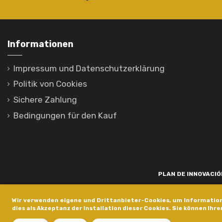
Informationen
Impressum und Datenschutzerklärung
Politik von Cookies
Sichere Zahlung
Bedingungen für den Kauf
PLAN DE INNOVACIÓN
Para promover o desenvolvemento tecnolóxico, a innovación e unha invest
Wir verwenden eigene und Drittanbieter-Cookies, um Information
está financiada pola Xunta de Galicia, a través de axudas concedida
dies als Akzeptanz der Installation dieser Cookies. Sie können Ihre
dentro do programa de a