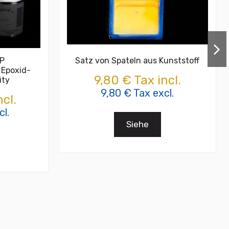
HP
Satz von Spateln aus Kunststoff
 Epoxid-
9,80 € Tax incl.
ity
9,80 € Tax excl.
cl.
l.
Siehe