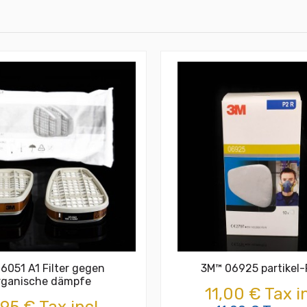
6051 A1 Filter gegen
3M™ 06925 partikel-F
rganische dämpfe
11,00 € Tax in