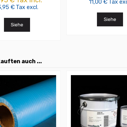
,95 € Tax incl.
11,00 € Tax exc
3,95 € Tax excl.
Siehe
Siehe
auften auch ...