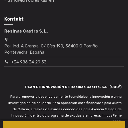
Sandwich Cores kaufen
Kontakt
Resinas Castro S. L.
Pol. Ind. A Granxa, C/ Cíes 190, 36400 O Porriño,
Pontevedra, España
+34 986 34 29 53
1
PLAN DE INNOVACIÓN DE Resinas Castro, S.L. (040
)
Para promover o desenvolvemento tecnolóxico, a innovación e unha
investigación de calidade. Esta operación está financiada pola Xunta
de Galicia, a través de axudas concedidas pola Axencia Galega de
Innovación, dentro do programa de axudas a empresa. InnovaPeme
2023.