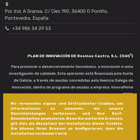
Pol. Ind. A Granxa, C/ Cíes 190, 36400 O Porriño,
Pontevedra, España
+34 986 34 29 53
1
PLAN DE INNOVACIÓN DE Resinas Castro, S.L. (040
)
Para promover o desenvolvemento tecnolóxico, a innovación e unha
investigación de calidade. Esta operación está financiada pola Xunta
de Galicia, a través de axudas concedidas pola Axencia Galega de
Innovación, dentro do programa de axudas a empresa. InnovaPeme
2023.
Wir verwenden eigene und Drittanbieter-Cookies, um
Informationen zu sammeln, die unsere
Dienstleistungen verbessern und Ihre Surf-
Gewohnheiten analysieren. Wenn Sie weiterhin browsen,
gilt dies als Akzeptanz der Installation dieser Cookies.
Sie können Ihren Browser so konfigurieren, dass die
Installation verhindert wird.