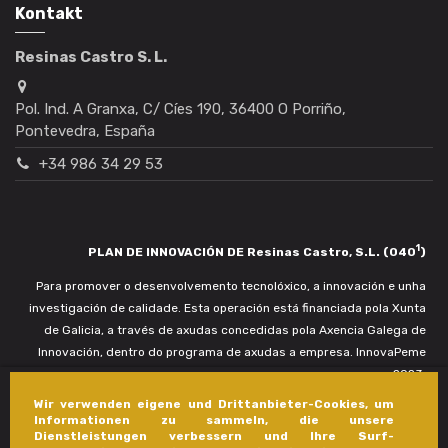
Kontakt
Resinas Castro S. L.
Pol. Ind. A Granxa, C/ Cíes 190, 36400 O Porriño,
Pontevedra, España
+34 986 34 29 53
1
PLAN DE INNOVACIÓN DE Resinas Castro, S.L. (040
)
Para promover o desenvolvemento tecnolóxico, a innovación e unha
investigación de calidade. Esta operación está financiada pola Xunta
de Galicia, a través de axudas concedidas pola Axencia Galega de
Innovación, dentro do programa de axudas a empresa. InnovaPeme
2023.
Wir verwenden eigene und Drittanbieter-Cookies, um
Informationen zu sammeln, die unsere
Dienstleistungen verbessern und Ihre Surf-