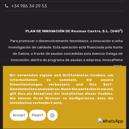
+34 986 34 29 53
1
PLAN DE INNOVACIÓN DE Resinas Castro, S.L. (040
)
Para promover o desenvolvemento tecnolóxico, a innovación e unha
investigación de calidade. Esta operación está financiada pola Xunta
de Galicia, a través de axudas concedidas pola Axencia Galega de
Innovación, dentro do programa de axudas a empresa. InnovaPeme
2023.
Wir verwenden eigene und Drittanbieter-Cookies, um
Informationen zu sammeln, die unsere
Dienstleistungen verbessern und Ihre Surf-
Gewohnheiten analysieren. Wenn Sie weiterhin browsen,
gilt dies als Akzeptanz der Installation dieser Cookies.
Sie können Ihren Browser so konfigurieren, dass die
Installation verhindert wird.
Accept
Reject