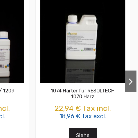
/ 1209
1074 Härter für RESOLTECH
1070 Harz
cl.
22,94 € Tax incl.
l.
18,96 € Tax excl.
Siehe