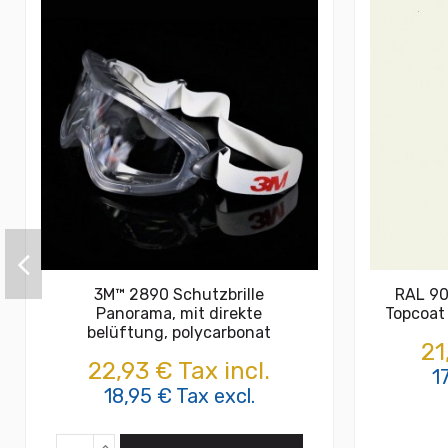
3M™ 2890 Schutzbrille
RAL 90
Panorama, mit direkte
Topcoat
belüftung, polycarbonat
21
22,93 € Tax incl.
1
18,95 € Tax excl.