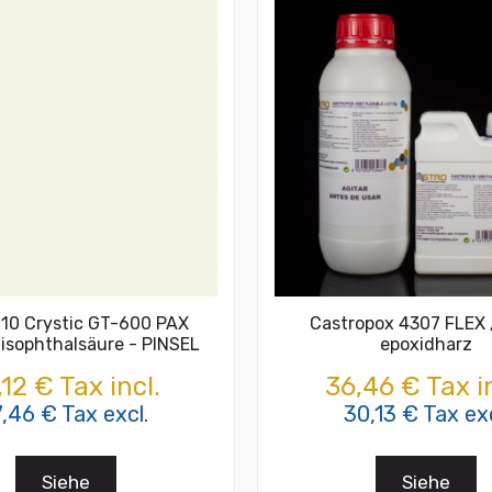
10 Crystic GT-600 PAX
Castropox 4307 FLEX 
 isophthalsäure - PINSEL
epoxidharz
,12 € Tax incl.
36,46 € Tax in
7,46 € Tax excl.
30,13 € Tax exc
Siehe
Siehe