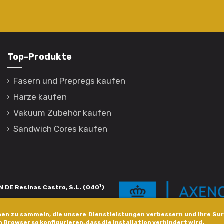
Top-Produkte
Fasern und Prepregs kaufen
Harze kaufen
Vakuum Zubehör kaufen
Sandwich Cores kaufen
1
 DE Resinas Castro, S.L. (040
)
igación de calidade. Esta operación
en zu sammeln, die unsere Dienstleistungen verbessern und Ihre Sur
s pola Axencia Galega de Innovación,
n Browser so konfigurieren, dass die Installation verhindert wird.