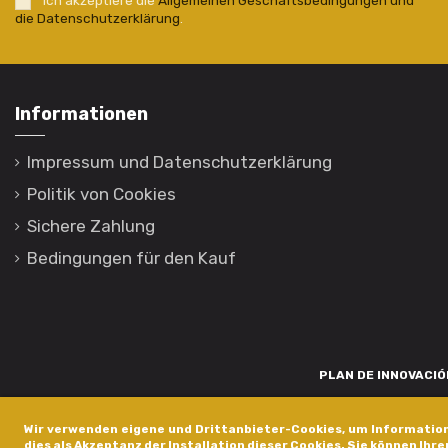
Ich akzeptiere die
Allgemeinen Geschäftsbedingungen und
die Datenschutzerklärung
.
Informationen
Impressum und Datenschutzerklärung
Politik von Cookies
Sichere Zahlung
Bedingungen für den Kauf
PLAN DE INNOVACIÓN
Para promover o desenvolvemento tecnolóxico, a innovación e unha invest
Wir verwenden eigene und Drittanbieter-Cookies, um Information
está financiada pola Xunta de Galicia, a través de axudas concedida
dies als Akzeptanz der Installation dieser Cookies. Sie können Ihre