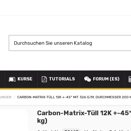
KURSE
TUTORIALS
FORUM (ES)
KUNGEN
CARBON-MATRIX-TÜLL 12K +-45º MIT 326 G/M, DURCHMESSER 200 M
Carbon-Matrix-Tüll 12K +-45
kg)