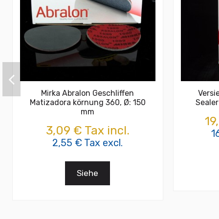
Mirka Abralon Geschliffen
Versi
Matizadora körnung 360, Ø: 150
Sealer
mm
19
3,09 € Tax incl.
1
2,55 € Tax excl.
Siehe