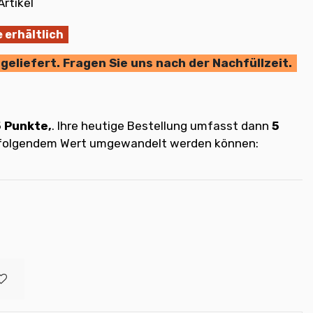
Artikel
 erhältlich
geliefert. Fragen Sie uns nach der Nachfüllzeit.
5
Punkte,
. Ihre heutige Bestellung umfasst dann
5
t folgendem Wert umgewandelt werden können: