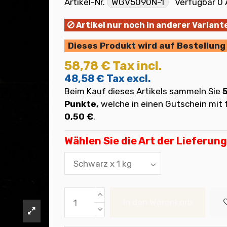
Artikel-Nr.
WGV5090N-1
Verfügbar
0 
Artikel nur noch in anderer Variante
Dieses Produkt wird auf Bestellung 
58,78 €
Tax incl.
48,58 €
Tax excl.
Beim Kauf dieses Artikels sammeln Sie
Punkte,
welche in einen Gutschein mi
0,50 €
.
Wählen Sie die Art der Lieferung
In den Warenkorb