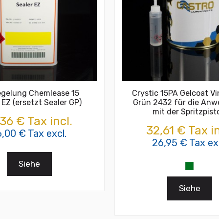
egelung Chemlease 15
Crystic 15PA Gelcoat Vi
 EZ (ersetzt Sealer GP)
Grün 2432 für die An
mit der Spritzpist
,36 € Tax incl.
32,61 € Tax in
6,00 € Tax excl.
26,95 € Tax exc
Siehe
Siehe