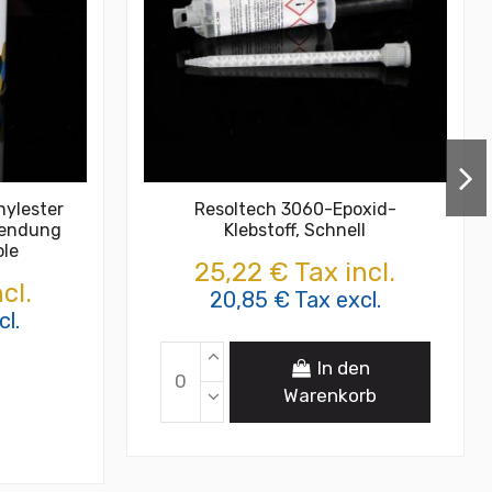
nylester
Resoltech 3060-Epoxid-
wendung
Klebstoff, Schnell
ole
25,22 € Tax incl.
cl.
20,85 € Tax excl.
l.
In den
Warenkorb