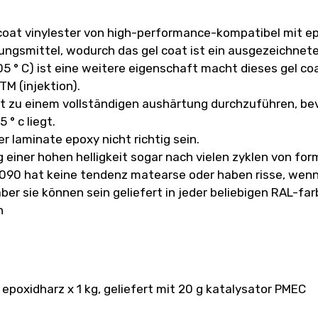
lcoat vinylester von high-performance-kompatibel mit e
ngsmittel, wodurch das gel coat ist ein ausgezeichnete
5 ° C) ist eine weitere eigenschaft macht dieses gel coa
TM (injektion).
t zu einem vollständigen aushärtung durchzuführen, bev
° c liegt.
r laminate epoxy nicht richtig sein.
g einer hohen helligkeit sogar nach vielen zyklen von
 VI5090 hat keine tendenz matearse oder haben risse, w
ber sie können sein geliefert in jeder beliebigen RAL-far
n
epoxidharz x 1 kg, geliefert mit 20 g katalysator PMEC