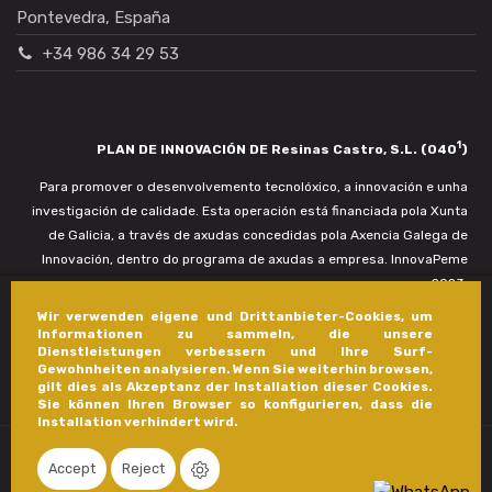
Pontevedra, España
+34 986 34 29 53
1
PLAN DE INNOVACIÓN DE Resinas Castro, S.L. (040
)
Para promover o desenvolvemento tecnolóxico, a innovación e unha
investigación de calidade. Esta operación está financiada pola Xunta
de Galicia, a través de axudas concedidas pola Axencia Galega de
Innovación, dentro do programa de axudas a empresa. InnovaPeme
2023.
Wir verwenden eigene und Drittanbieter-Cookies, um
Informationen zu sammeln, die unsere
Dienstleistungen verbessern und Ihre Surf-
Gewohnheiten analysieren. Wenn Sie weiterhin browsen,
gilt dies als Akzeptanz der Installation dieser Cookies.
Sie können Ihren Browser so konfigurieren, dass die
Installation verhindert wird.
Accept
Reject