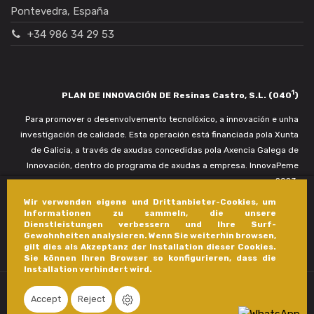
Pontevedra, España
+34 986 34 29 53
1
PLAN DE INNOVACIÓN DE Resinas Castro, S.L. (040
)
Para promover o desenvolvemento tecnolóxico, a innovación e unha
investigación de calidade. Esta operación está financiada pola Xunta
de Galicia, a través de axudas concedidas pola Axencia Galega de
Innovación, dentro do programa de axudas a empresa. InnovaPeme
2023.
Wir verwenden eigene und Drittanbieter-Cookies, um
Informationen zu sammeln, die unsere
Dienstleistungen verbessern und Ihre Surf-
Gewohnheiten analysieren. Wenn Sie weiterhin browsen,
gilt dies als Akzeptanz der Installation dieser Cookies.
Sie können Ihren Browser so konfigurieren, dass die
Installation verhindert wird.
Accept
Reject