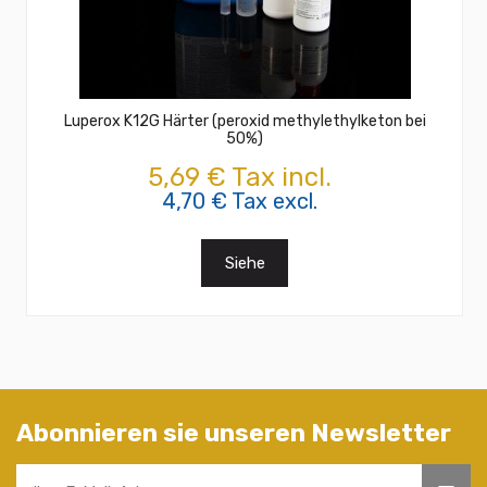
Luperox K12G Härter (peroxid methylethylketon bei
50%)
5,69 € Tax incl.
4,70 € Tax excl.
Siehe
Abonnieren sie unseren Newsletter