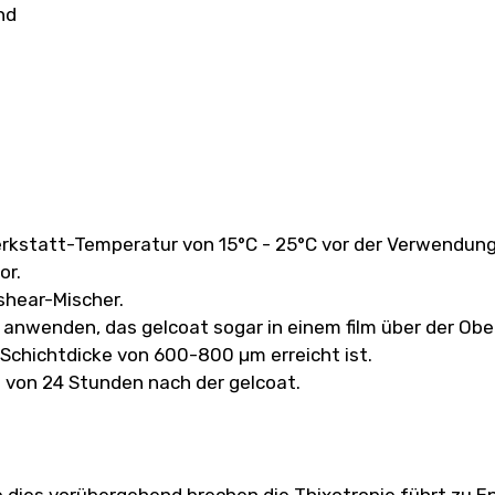
nd
 Werkstatt-Temperatur von 15°C - 25°C vor der Verwendung
or.
shear-Mischer.
 anwenden, das gelcoat sogar in einem film über der Obe
-Schichtdicke von 600-800 µm erreicht ist.
lb von 24 Stunden nach der gelcoat.
ie dies vorübergehend brechen die Thixotropie führt zu 