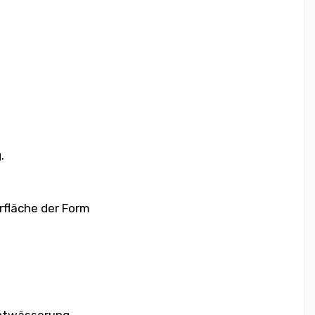
.
rfläche der Form
Entwässerung.