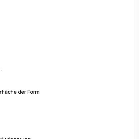
.
rfläche der Form
Entwässerung.