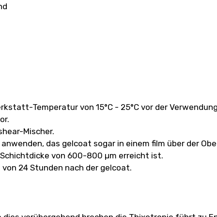
nd
 Werkstatt-Temperatur von 15°C - 25°C vor der Verwendung
or.
shear-Mischer.
 anwenden, das gelcoat sogar in einem film über der Obe
-Schichtdicke von 600-800 µm erreicht ist.
lb von 24 Stunden nach der gelcoat.
ie dies vorübergehend brechen die Thixotropie führt zu 