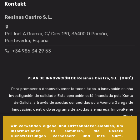
Kontakt
Resinas Castro S. L.
Pol. Ind. A Granxa, C/ Cíes 190, 36400 O Porriño,
Pontevedra, España
+34 986 34 29 53
1
PLAN DE INNOVACIÓN DE Resinas Castro, S.L. (040
)
Para promover o desenvolvemento tecnolóxico, a innovación e unha
investigación de calidade. Esta operación está financiada pola Xunta
de Galicia, a través de axudas concedidas pola Axencia Galega de
Innovación, dentro do programa de axudas a empresa. InnovaPeme
2023.
Wir verwenden eigene und Drittanbieter-Cookies, um
Informationen zu sammeln, die unsere
Dienstleistungen verbessern und Ihre Surf-