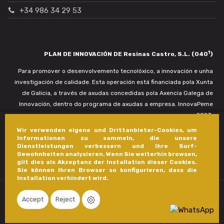
+34 986 34 29 53
1
PLAN DE INNOVACIÓN DE Resinas Castro, S.L. (040
)
Para promover o desenvolvemento tecnolóxico, a innovación e unha
investigación de calidade. Esta operación está financiada pola Xunta
de Galicia, a través de axudas concedidas pola Axencia Galega de
Innovación, dentro do programa de axudas a empresa. InnovaPeme
2023.
Wir verwenden eigene und Drittanbieter-Cookies, um
Informationen zu sammeln, die unsere
Dienstleistungen verbessern und Ihre Surf-
Gewohnheiten analysieren. Wenn Sie weiterhin browsen,
gilt dies als Akzeptanz der Installation dieser Cookies.
Sie können Ihren Browser so konfigurieren, dass die
Installation verhindert wird.
Accept
Reject