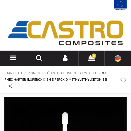
0
STARTSEITE
PIGMENTE, FÜLLSTOFFE UND ZUSATZSTOFFE
X-8:
PMEC HÄRTER (LUPEROX K1SN E PEROXID METHYLETHYLKETON BEI
50%)