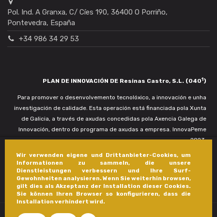
Pol. Ind. A Granxa, C/ Cíes 190, 36400 O Porriño,
Pontevedra, España
+34 986 34 29 53
1
PLAN DE INNOVACIÓN DE Resinas Castro, S.L. (040
)
Para promover o desenvolvemento tecnolóxico, a innovación e unha
investigación de calidade. Esta operación está financiada pola Xunta
de Galicia, a través de axudas concedidas pola Axencia Galega de
Innovación, dentro do programa de axudas a empresa. InnovaPeme
2023.
Wir verwenden eigene und Drittanbieter-Cookies, um
Informationen zu sammeln, die unsere
Dienstleistungen verbessern und Ihre Surf-
Gewohnheiten analysieren. Wenn Sie weiterhin browsen,
gilt dies als Akzeptanz der Installation dieser Cookies.
Sie können Ihren Browser so konfigurieren, dass die
Installation verhindert wird.