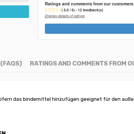
Ratings and comments from our customers
( 5.0 / 5) - 12 feedback(s)
Display details of ratings
(FAQS)
RATINGS AND COMMENTS FROM 
fern das bindemittel hinzufügen geeignet für den auße
EN