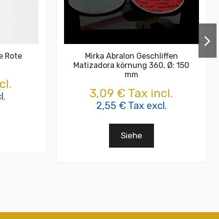
te Rote
Mirka Abralon Geschliffen
Matizadora körnung 360, Ø: 150
mm
cl.
3,09 € Tax incl.
l.
2,55 € Tax excl.
Siehe