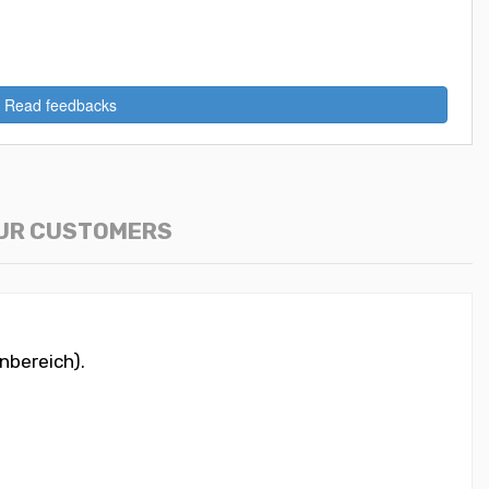
Read feedbacks
OUR CUSTOMERS
nbereich).