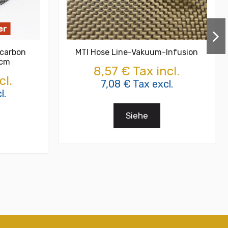
er
 carbon
MTI Hose Line-Vakuum-Infusion
 cm
8,57 € Tax incl.
cl.
7,08 € Tax excl.
l.
Siehe