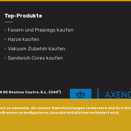
Top-Produkte
Fasern und Prepregs kaufen
Harze kaufen
Vakuum Zubehör kaufen
Sandwich Cores kaufen
1
 DE Resinas Castro, S.L. (040
)
igación de calidade. Esta operación
en zu sammeln, die unsere Dienstleistungen verbessern und Ihre Sur
s pola Axencia Galega de Innovación,
n Browser so konfigurieren, dass die Installation verhindert wird.
xudas a empresa. InnovaPeme 2023.