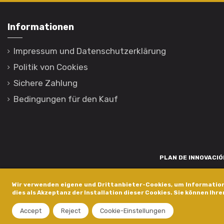
Informationen
Impressum und Datenschutzerklärung
Politik von Cookies
Sichere Zahlung
Bedingungen für den Kauf
PLAN DE INNOVACIÓN
Para promover o desenvolvemento tecnolóxico, a innovación e unha invest
Wir verwenden eigene und Drittanbieter-Cookies, um Information
está financiada pola Xunta de Galicia, a través de axudas concedida
dies als Akzeptanz der Installation dieser Cookies. Sie können Ihre
dentro do programa de a
Accept
Reject
Cookie-Einstellungen