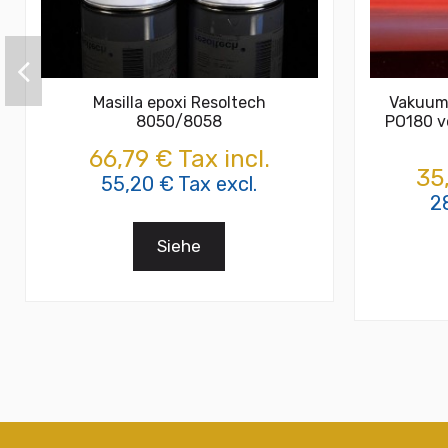
Masilla epoxi Resoltech
Vakuum
8050/8058
PO180 v
66,79 € Tax incl.
35
55,20 € Tax excl.
2
Siehe