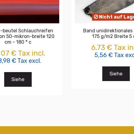
Nicht auf Lag
-beutel Schlauchreifen
Band unidirektionales
on 50-mikron-breite 120
175 g/m2 Breite 5
cm - 180 ° c
6,73 € Tax in
,07 € Tax incl.
5,56 € Tax exc
8,98 € Tax excl.
Siehe
Siehe