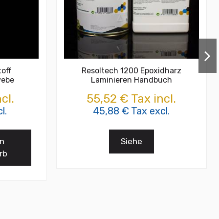
toff
Resoltech 1200 Epoxidharz
webe
Laminieren Handbuch
cl.
55,52 € Tax incl.
l.
45,88 € Tax excl.
en
Siehe
rb