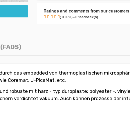
Ratings and comments from our customers
( 0.0 / 5) - 0 feedback(s)
(FAQS)
o durch das embedded von thermoplastischen mikrosphär
wie Coremat, U-PicaMat, etc.
nd robuste mit harz - typ duroplaste: polyester -, vinyl
hern verdichtet vakuum. Auch können prozesse der infu