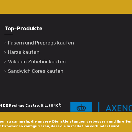
Top-Produkte
Fasern und Prepregs kaufen
Harze kaufen
Vakuum Zubehör kaufen
Sandwich Cores kaufen
1
 DE Resinas Castro, S.L. (040
)
igación de calidade. Esta operación
en zu sammeln, die unsere Dienstleistungen verbessern und Ihre Sur
s pola Axencia Galega de Innovación,
n Browser so konfigurieren, dass die Installation verhindert wird.
xudas a empresa. InnovaPeme 2023.