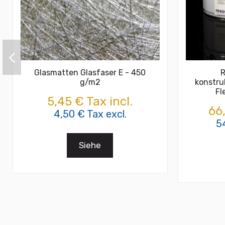
Glasmatten Glasfaser E - 450
R
g/m2
konstru
Fl
5,45 € Tax incl.
66,
4,50 € Tax excl.
5
Siehe