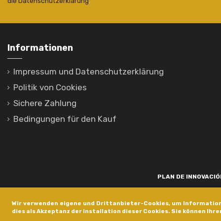
die Datenschutzerklärung
.
Informationen
Impressum und Datenschutzerklärung
Politik von Cookies
Sichere Zahlung
Bedingungen für den Kauf
PLAN DE INNOVACIÓN
Para promover o desenvolvemento tecnolóxico, a innovación e unha invest
Wir verwenden eigene und Drittanbieter-Cookies, um Information
está financiada pola Xunta de Galicia, a través de axudas concedida
dies als Akzeptanz der Installation dieser Cookies. Sie können Ihre
dentro do programa de a