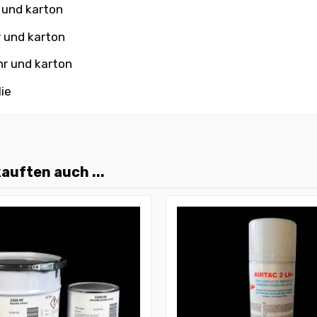
r und karton
r und karton
hr und karton
lie
auften auch ...