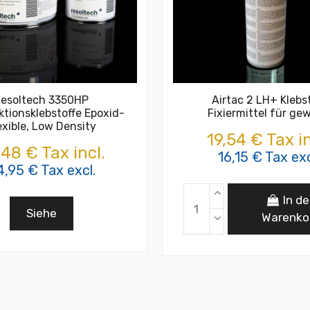
esoltech 3350HP
Airtac 2 LH+ Klebs
ktionsklebstoffe Epoxid-
Fixiermittel für ge
exible, Low Density
19,54 € Tax in
48 € Tax incl.
16,15 € Tax exc
4,95 € Tax excl.
In d
Siehe
Warenko