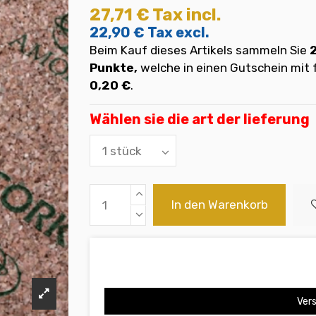
27,71 €
Tax incl.
22,90 €
Tax excl.
Beim Kauf dieses Artikels sammeln Sie
Punkte,
welche in einen Gutschein mi
0,20 €
.
Wählen sie die art der lieferung
In den Warenkorb
Vers