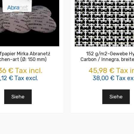
fpapier Mirka Abranetź
152 g/m2-Gewebe Hy
hen-art (Ø: 150 mm)
Carbon / Innegra, breit
36 € Tax incl.
45,98 € Tax in
1,12 € Tax excl.
38,00 € Tax exc
Siehe
Siehe