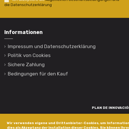
die Datenschutzerklärung
.
Informationen
Impressum und Datenschutzerklärung
Politik von Cookies
Sichere Zahlung
Bedingungen für den Kauf
PLAN DE INNOVACIÓN
Para promover o desenvolvemento tecnolóxico, a innovación e unha invest
Wir verwenden eigene und Drittanbieter-Cookies, um Information
está financiada pola Xunta de Galicia, a través de axudas concedida
dies als Akzeptanz der Installation dieser Cookies. Sie können Ihre