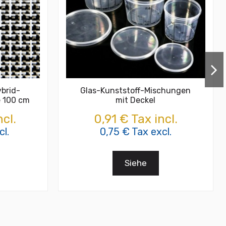
brid-
Glas-Kunststoff-Mischungen
e 100 cm
mit Deckel
cl.
0,91 € Tax incl.
l.
0,75 € Tax excl.
Siehe