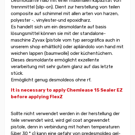
Desmoldante halb mit einer maximalen kapazität von
trennmittel (slip-on). Dient zur herstellung von teilen
composite auf schimmel mit allen arten von harzen,
polyester -, vinylester-und epoxidharz.
Es handelt sich um ein desmoldante auf basis
lösungsmittel können sie mit der standalone-
maschine Zyvax (pistole vom typ aerográfica auch in
unserem shop erhältlich) oder apliándolo von hand mit
weichen lappen (baumwolle) oder küchentüchern.
Dieses desmoldante ermöglicht exzellente
verarbeitung mit sehr gutem glanz auf das letzte
stück.
Ermöglicht genug desmoldeos ohne rf.
It is necessary to apply Chemlease 15 Sealer EZ
before applying FlexZ
Sollte nicht verwendet werden in der herstellung der
teile verwendet wird, wird gel coat angewendet
pistole, denn in verbindung mit hohen temperaturen
(über 30 ° c) kann eine gefahr von predesmoldeo gel-