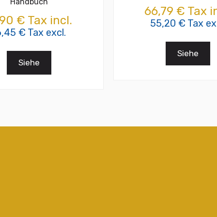
Handbuch
66,79 € Tax in
,90 € Tax incl.
55,20 € Tax exc
6,45 € Tax excl.
Siehe
Siehe