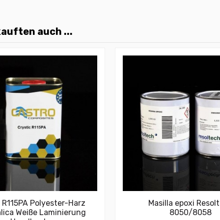
auften auch ...
c R115PA Polyester-Harz
Masilla epoxi Resol
álica Weiße Laminierung
8050/8058