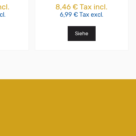
cl.
8,46 € Tax incl.
l.
6,99 € Tax excl.
Siehe