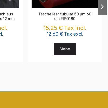
uch aus
Tasche leer tubular 50 µm 60
 x 12 mm
cm FIPO180
cl.
15,25 € Tax incl.
l.
12,60 € Tax excl.
Siehe