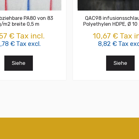
abziehbare PA80 von 83
QAC98 infusionsschla
g/m2 breite 0,5 m
Polyethylen HDPE, Ø 10
57 € Tax incl.
10,67 € Tax in
,78 € Tax excl.
8,82 € Tax exc
Siehe
Siehe