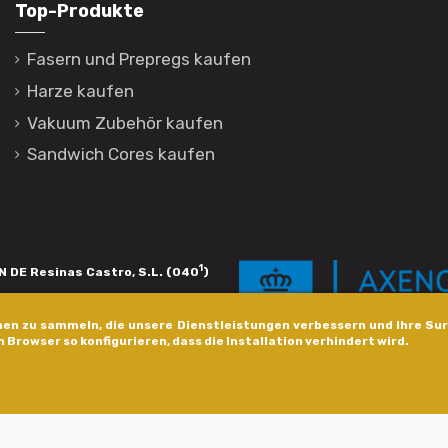
Top-Produkte
Fasern und Prepregs kaufen
Harze kaufen
Vakuum Zubehör kaufen
Sandwich Cores kaufen
1
 DE Resinas Castro, S.L. (040
)
igación de calidade. Esta operación
en zu sammeln, die unsere Dienstleistungen verbessern und Ihre Sur
s pola Axencia Galega de Innovación,
n Browser so konfigurieren, dass die Installation verhindert wird.
xudas a empresa. InnovaPeme 2023.