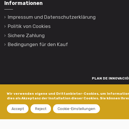
Informationen
Impressum und Datenschutzerklärung
Politik von Cookies
Sichere Zahlung
Bedingungen für den Kauf
PLAN DE INNOVACIÓN
Para promover o desenvolvemento tecnolóxico, a innovación e unha invest
Wir verwenden eigene und Drittanbieter-Cookies, um Information
está financiada pola Xunta de Galicia, a través de axudas concedida
dies als Akzeptanz der Installation dieser Cookies. Sie können Ihre
dentro do programa de a
Accept
Reject
Cookie-Einstellungen