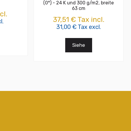
(0°) - 24 K und 300 g/m2, breite
63 cm
cl.
37,51 € Tax incl.
l.
31,00 € Tax excl.
Siehe