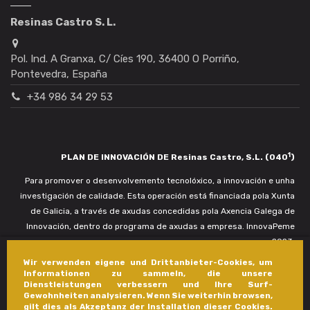
Resinas Castro S. L.
Pol. Ind. A Granxa, C/ Cíes 190, 36400 O Porriño,
Pontevedra, España
+34 986 34 29 53
1
PLAN DE INNOVACIÓN DE Resinas Castro, S.L. (040
)
Para promover o desenvolvemento tecnolóxico, a innovación e unha
investigación de calidade. Esta operación está financiada pola Xunta
de Galicia, a través de axudas concedidas pola Axencia Galega de
Innovación, dentro do programa de axudas a empresa. InnovaPeme
2023.
Wir verwenden eigene und Drittanbieter-Cookies, um
Informationen zu sammeln, die unsere
Dienstleistungen verbessern und Ihre Surf-
Gewohnheiten analysieren. Wenn Sie weiterhin browsen,
gilt dies als Akzeptanz der Installation dieser Cookies.