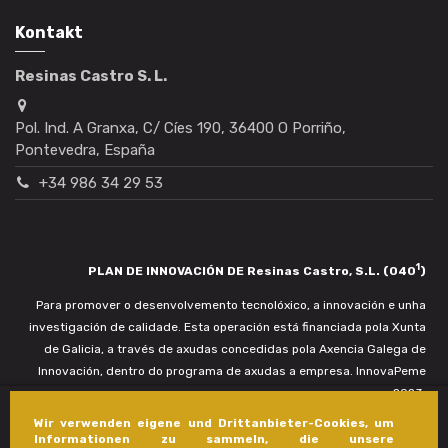
Kontakt
Resinas Castro S. L.
Pol. Ind. A Granxa, C/ Cíes 190, 36400 O Porriño,
Pontevedra, España
+34 986 34 29 53
1
PLAN DE INNOVACIÓN DE Resinas Castro, S.L. (040
)
Para promover o desenvolvemento tecnolóxico, a innovación e unha
investigación de calidade. Esta operación está financiada pola Xunta
de Galicia, a través de axudas concedidas pola Axencia Galega de
Innovación, dentro do programa de axudas a empresa. InnovaPeme
2023.
Wir verwenden eigene und Drittanbieter-Cookies, um
Informationen zu sammeln, die unsere