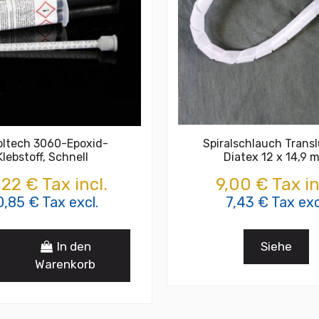
oltech 3060-Epoxid-
Spiralschlauch Trans
Klebstoff, Schnell
Diatex 12 x 14,9 
,22 € Tax incl.
9,00 € Tax in
0,85 € Tax excl.
7,43 € Tax exc
In den
Siehe
Warenkorb