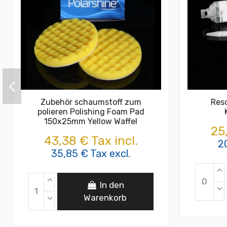
Zubehör schaumstoff zum
Res
polieren Polishing Foam Pad
150x25mm Yellow Waffel
25
43,38 € Tax incl.
2
35,85 € Tax excl.
In den
Warenkorb