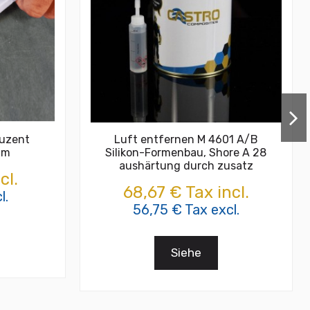
luzent
Luft entfernen M 4601 A/B
mm
Silikon-Formenbau, Shore A 28
aushärtung durch zusatz
cl.
68,67 € Tax incl.
l.
56,75 € Tax excl.
Siehe