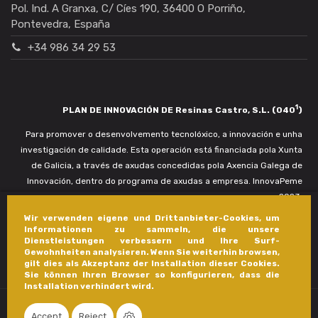
Pol. Ind. A Granxa, C/ Cíes 190, 36400 O Porriño,
Pontevedra, España
+34 986 34 29 53
1
PLAN DE INNOVACIÓN DE Resinas Castro, S.L. (040
)
Para promover o desenvolvemento tecnolóxico, a innovación e unha
investigación de calidade. Esta operación está financiada pola Xunta
de Galicia, a través de axudas concedidas pola Axencia Galega de
Innovación, dentro do programa de axudas a empresa. InnovaPeme
2023.
Wir verwenden eigene und Drittanbieter-Cookies, um
Informationen zu sammeln, die unsere
Dienstleistungen verbessern und Ihre Surf-
Gewohnheiten analysieren. Wenn Sie weiterhin browsen,
gilt dies als Akzeptanz der Installation dieser Cookies.
Sie können Ihren Browser so konfigurieren, dass die
Installation verhindert wird.
Accept
Reject