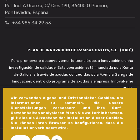
Pol. Ind. A Granxa, C/ Cíes 190, 36400 O Porriño,
Pontevedra, España
+34 986 34 29 53
1
PLAN DE INNOVACIÓN DE Resinas Castro, S.L. (040
)
Para promover o desenvolvemento tecnolóxico, a innovación e unha
investigación de calidade. Esta operación está financiada pola Xunta
de Galicia, a través de axudas concedidas pola Axencia Galega de
Innovación, dentro do programa de axudas a empresa. InnovaPeme
2023.
Wir verwenden eigene und Drittanbieter-Cookies, um
Informationen zu sammeln, die unsere
Dienstleistungen verbessern und Ihre Surf-
Gewohnheiten analysieren. Wenn Sie weiterhin browsen,
gilt dies als Akzeptanz der Installation dieser Cookies.
Sie können Ihren Browser so konfigurieren, dass die
Installation verhindert wird.