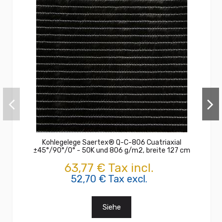
Kohlegelege Saertex® Q-C-806 Cuatriaxial
±45°/90°/0° - 50K und 806 g/m2, breite 127 cm
63,77 € Tax incl.
52,70 € Tax excl.
Siehe