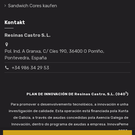
Sandwich Cores kaufen
Kontakt
Resinas Castro S. L.
Pol. Ind. A Granxa, C/ Cíes 190, 36400 O Porriño,
Pontevedra, España
+34 986 34 29 53
1
PLAN DE INNOVACIÓN DE Resinas Castro, S.L. (040
)
Para promover o desenvolvemento tecnolóxico, a innovación e unha
investigación de calidade. Esta operación está financiada pola Xunta
de Galicia, a través de axudas concedidas pola Axencia Galega de
Innovación, dentro do programa de axudas a empresa. InnovaPeme
2023.