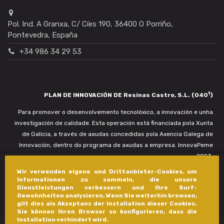
Pol. Ind. A Granxa, C/ Cíes 190, 36400 O Porriño,
Pontevedra, España
+34 986 34 29 53
1
PLAN DE INNOVACIÓN DE Resinas Castro, S.L. (040
)
Para promover o desenvolvemento tecnolóxico, a innovación e unha
investigación de calidade. Esta operación está financiada pola Xunta
de Galicia, a través de axudas concedidas pola Axencia Galega de
Innovación, dentro do programa de axudas a empresa. InnovaPeme
2023.
Wir verwenden eigene und Drittanbieter-Cookies, um
Informationen zu sammeln, die unsere
Dienstleistungen verbessern und Ihre Surf-
Gewohnheiten analysieren. Wenn Sie weiterhin browsen,
gilt dies als Akzeptanz der Installation dieser Cookies.
Sie können Ihren Browser so konfigurieren, dass die
Installation verhindert wird.